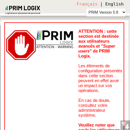
Français
|
English
Service de support aux utilisateurs
🔗
https://primlogix.com/formulaires-assistance
ATTENTION : cette
section est destinée
aux utilisateurs
avancés et "
Super
users
" de PRIM
Logix.
Les éléments de
configuration présentés
dans cette section
peuvent en effet avoir
un impact sur vos
opérations.
En cas de doute,
consultez votre
administrateur
système.
Veuillez noter que
seuls les utilisateurs