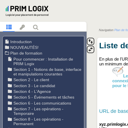
Navigation
Plan de f
Liste d
En plus de l'UR
un minimum de c
Le
connexi
pour le 
URL de bas
xyz.primlogix