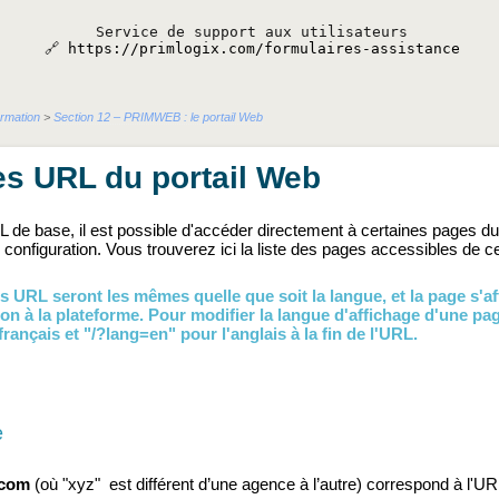
Service de support aux utilisateurs
🔗
https://primlogix.com/formulaires-assistance
ormation
>
Section 12 – PRIMWEB : le portail Web
es URL du portail Web
L de base, il est possible d'accéder directement à certaines pages du
onfiguration. Vous trouverez ici la liste des pages accessibles de cett
s URL seront les mêmes quelle que soit la langue, et la page s'a
on à la plateforme. Pour modifier la langue d'affichage d'une pa
français et "/?lang=en" pour l'anglais à la fin de l'URL.
e
.com
(où "xyz" est différent d’une agence à l’autre) correspond à l'U