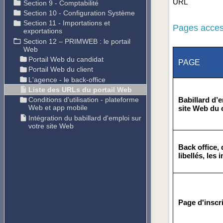
URL
Pages access
PAGE
Babillard d’
site Web du c
Back office, 
libellés, les
Page d'inscr