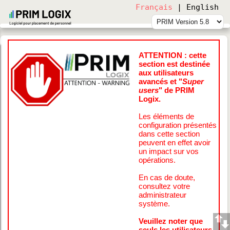
Français
|
English
Service de support aux utilisateurs
🔗
https://primlogix.com/formulaires-assistance
ATTENTION : cette
section est destinée
aux utilisateurs
avancés et "
Super
users
" de PRIM
Logix.
Les éléments de
configuration présentés
dans cette section
peuvent en effet avoir
un impact sur vos
opérations.
En cas de doute,
consultez votre
administrateur
système.
Veuillez noter que
seuls les utilisateurs